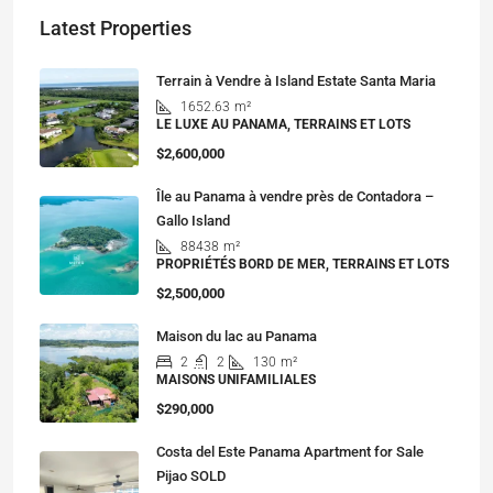
Latest Properties
Terrain à Vendre à Island Estate Santa Maria
1652.63
m²
LE LUXE AU PANAMA, TERRAINS ET LOTS
$2,600,000
Île au Panama à vendre près de Contadora –
Gallo Island
88438
m²
PROPRIÉTÉS BORD DE MER, TERRAINS ET LOTS
$2,500,000
Maison du lac au Panama
2
2
130
m²
MAISONS UNIFAMILIALES
$290,000
Costa del Este Panama Apartment for Sale
Pijao SOLD