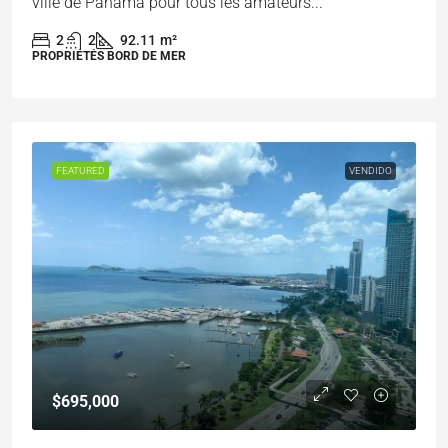
ville de Panama pour tous les amateurs...
2
2
92.11
m²
PROPRIÉTÉS BORD DE MER
FEATURED
VENDIDO
$695,000