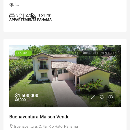
qui...
3
2.5
151
m²
APPARTEMENTS PANAMA
FEATURED
CLUB DE GOLF
VENDIDO
$1,500,000
$6,000
Buenaventura Maison Vendu
Buenaventura, C. 4a, Río Hato, Panama