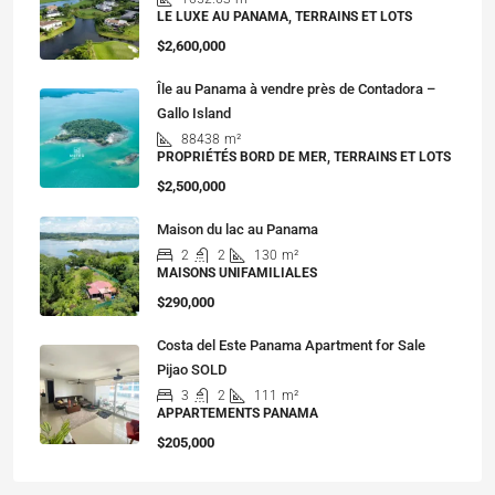
LE LUXE AU PANAMA, TERRAINS ET LOTS
$2,600,000
Île au Panama à vendre près de Contadora –
Gallo Island
88438
m²
PROPRIÉTÉS BORD DE MER, TERRAINS ET LOTS
$2,500,000
Maison du lac au Panama
2
2
130
m²
MAISONS UNIFAMILIALES
$290,000
Costa del Este Panama Apartment for Sale
Pijao SOLD
3
2
111
m²
APPARTEMENTS PANAMA
$205,000