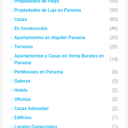
Propiedades de Playa
(95)
Propiedades de Lujo en Panama
(90)
Casas
(83)
En Construcción
(46)
Apartamentos en Alquiler Panama
(25)
Terrenos
(20)
Apartamentos y Casas en Venta Baratos en
(14)
Panamá
Penthouses en Panama
(6)
Galeras
(3)
Hotels
(2)
Oficinas
(2)
Casas Adosadas
(2)
Edificios
(1)
Locales Comerciales
(1)