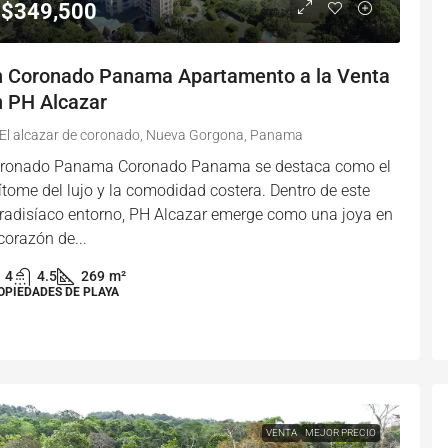
$349,500
n Coronado Panama Apartamento a la Venta
n PH Alcazar
El alcazar de coronado, Nueva Gorgona, Panama
ronado Panama Coronado Panama se destaca como el
ítome del lujo y la comodidad costera. Dentro de este
radisíaco entorno, PH Alcazar emerge como una joya en
 corazón de...
4
4.5
269
m²
OPIEDADES DE PLAYA
VENTA
MEJOR PRECIO