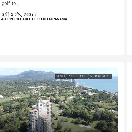
 golf, te...
5
5.5
700
m²
SAS, PROPIEDADES DE LUJO EN PANAMA
VENTA
CLUB DE GOLF
MEJOR PRECIO