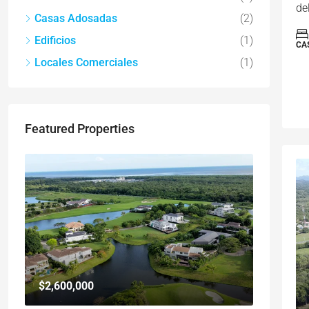
del
Casas Adosadas
(2)
Edificios
(1)
CA
Locales Comerciales
(1)
Featured Properties
$2,600,000