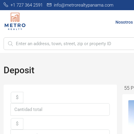
+1 727 364 2591
info@metrorealtypanama.com
Nosotros
Deposit
55 P
$
$