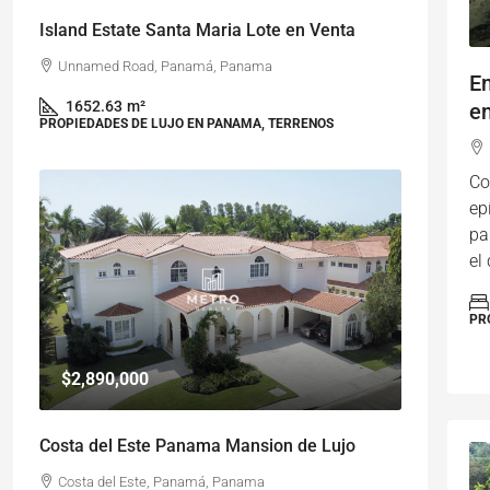
Island Estate Santa Maria Lote en Venta
Unnamed Road, Panamá, Panama
E
1652.63
m²
e
PROPIEDADES DE LUJO EN PANAMA, TERRENOS
Co
ep
pa
el
PR
$2,890,000
Costa del Este Panama Mansion de Lujo
Costa del Este, Panamá, Panama