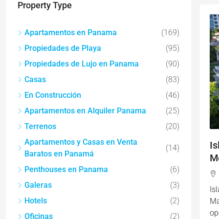
Property Type
Apartamentos en Panama
(169)
Propiedades de Playa
(95)
Propiedades de Lujo en Panama
(90)
Casas
(83)
En Construcción
(46)
Apartamentos en Alquiler Panama
(25)
Terrenos
(20)
Apartamentos y Casas en Venta
Is
(14)
Baratos en Panamá
Me
Penthouses en Panama
(6)
Galeras
(3)
Is
Hotels
(2)
Ma
op
Oficinas
(2)