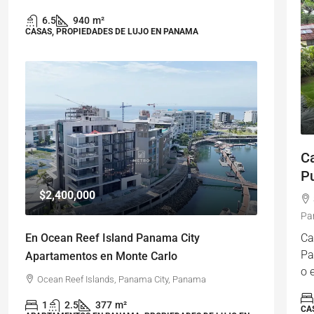
6.5
940
m²
CASAS, PROPIEDADES DE LUJO EN PANAMA
C
P
$2,400,000
Pa
Ca
En Ocean Reef Island Panama City
Pa
Apartamentos en Monte Carlo
o 
Ocean Reef Islands, Panama City, Panama
1
2.5
377
m²
CA