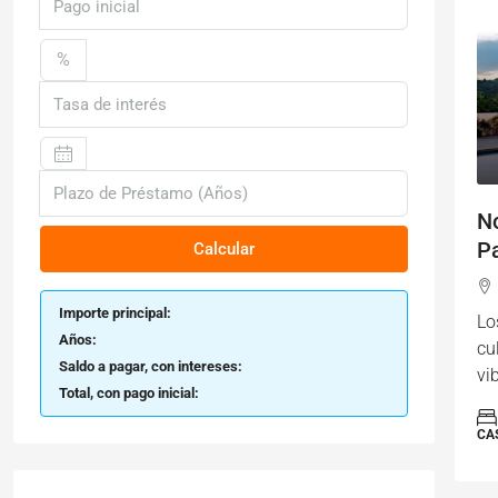
%
N
P
Calcular
Importe principal:
Lo
Años:
cu
Saldo a pagar, con intereses:
vi
Total, con pago inicial:
CA