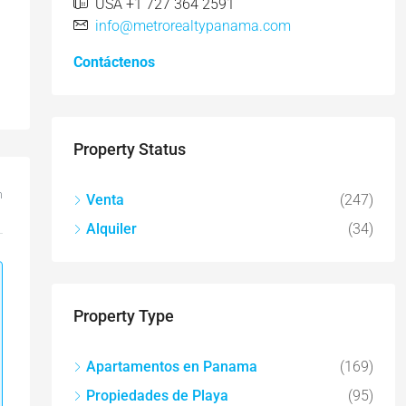
USA +1 727 364 2591
info@metrorealtypanama.com
Contáctenos
Property Status
m
Venta
(247)
Alquiler
(34)
Property Type
Apartamentos en Panama
(169)
Propiedades de Playa
(95)