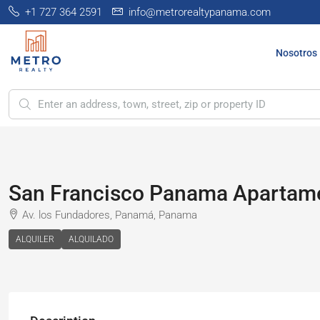
+1 727 364 2591
info@metrorealtypanama.com
Nosotros
San Francisco Panama Apartame
Av. los Fundadores, Panamá, Panama
ALQUILER
ALQUILADO