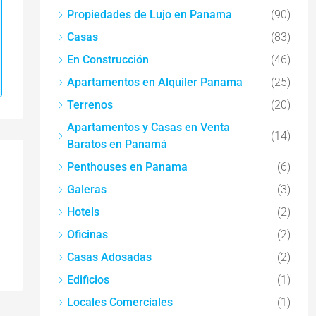
Propiedades de Lujo en Panama
(90)
Casas
(83)
En Construcción
(46)
Apartamentos en Alquiler Panama
(25)
Terrenos
(20)
Apartamentos y Casas en Venta
(14)
Baratos en Panamá
Penthouses en Panama
(6)
Galeras
(3)
Hotels
(2)
Oficinas
(2)
Casas Adosadas
(2)
Edificios
(1)
Locales Comerciales
(1)