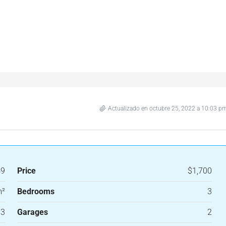
Actualizado en octubre 25, 2022 a 10:03 p
49
Price
$1,700
m²
Bedrooms
3
3
Garages
2