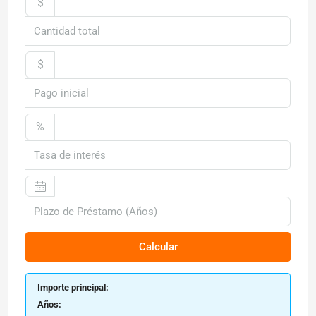
$
$
%
Calcular
Importe principal:
Años: