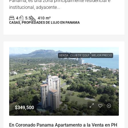
Panamá, es una zona principalmente residencial e
institucional, adyacente...
4
5.5
410
m²
CASAS, PROPIEDADES DE LUJO EN PANAMA
VENTA
CLUB DE GOLF
MEJOR PRECIO
$349,500
En Coronado Panama Apartamento a la Venta en PH