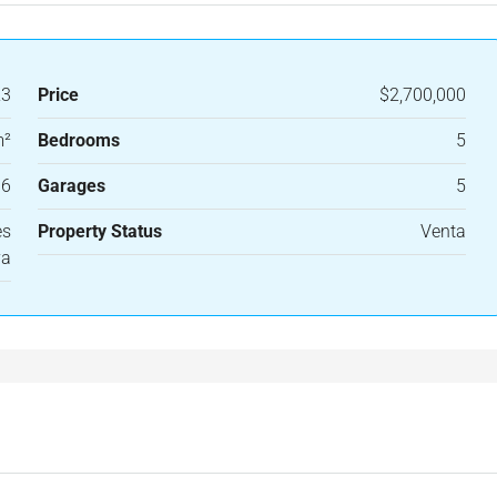
23
Price
$2,700,000
m²
Bedrooms
5
6
Garages
5
es
Property Status
Venta
ya