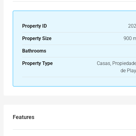
Property ID
20
Property Size
900 
Bathrooms
Property Type
Casas, Propiedad
de Pla
Features