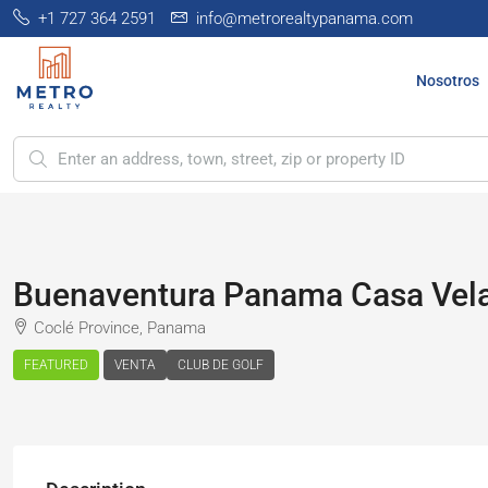
+1 727 364 2591
info@metrorealtypanama.com
Nosotros
Buenaventura Panama Casa Vel
Coclé Province, Panama
FEATURED
VENTA
CLUB DE GOLF