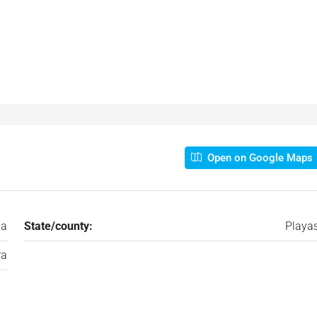
Open on Google Maps
ia
State/county:
Playa
ra