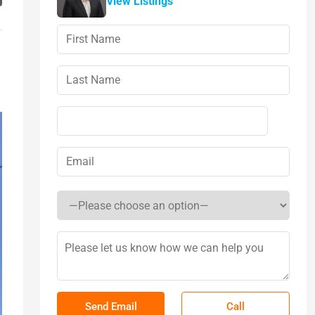
View Listings
Call