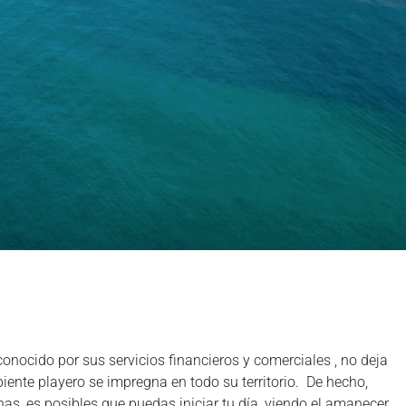
cido por sus servicios financieros y comerciales , no deja
iente playero se impregna en todo su territorio. De hecho,
as, es posibles que puedas iniciar tu día, viendo el amanecer