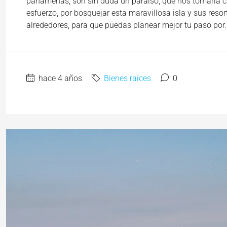
panameñas, son sin duda un paraíso, que nos tomaría ci
esfuerzo, por bosquejar esta maravillosa isla y sus reso
alrededores, para que puedas planear mejor tu paso por..
hace 4 años
Bienes raíces
0