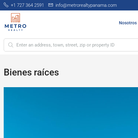
+1 727 364 2591
info@metrorealtypanama.com
Nosotros
Bienes raíces