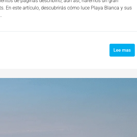
entos de páginas describirlo, aun así, haremos un gran
rts. En este artículo, descubrirás cómo luce Playa Blanca y sus
.
Lee mas