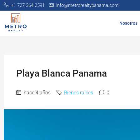
+1 727 364 2591
info@metrorealtypanama.com
Nosotros
Playa Blanca Panama
hace 4 años
Bienes raíces
0