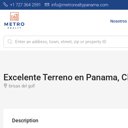
+1 727 364 2591
info@metrorealtypanama.com
Nosotros
Excelente Terreno en Panama, C
brisas del golf
Description