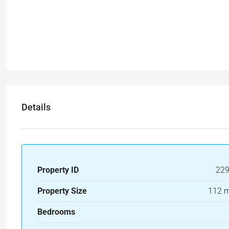
Details
Property ID
22
Property Size
112 
Bedrooms