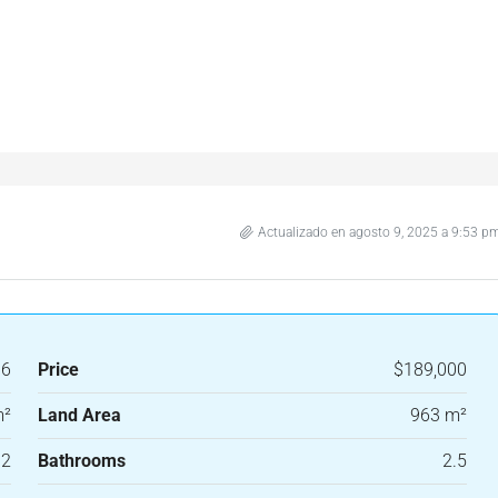
Actualizado en agosto 9, 2025 a 9:53 p
96
Price
$189,000
m²
Land Area
963 m²
2
Bathrooms
2.5