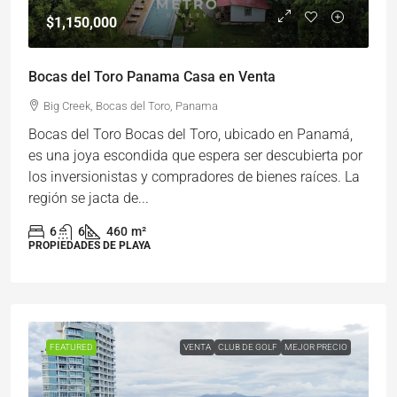
$1,150,000
Bocas del Toro Panama Casa en Venta
Big Creek, Bocas del Toro, Panama
Bocas del Toro Bocas del Toro, ubicado en Panamá,
es una joya escondida que espera ser descubierta por
los inversionistas y compradores de bienes raíces. La
región se jacta de...
6
6
460
m²
PROPIEDADES DE PLAYA
FEATURED
VENTA
CLUB DE GOLF
MEJOR PRECIO