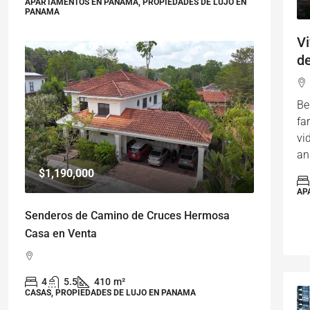
APARTAMENTOS EN PANAMA, PROPIEDADES DE LUJO EN
PANAMA
Vi
de
Be
fa
vi
an
$1,190,000
AP
Senderos de Camino de Cruces Hermosa
Casa en Venta
4
5.5
410
m²
CASAS, PROPIEDADES DE LUJO EN PANAMA