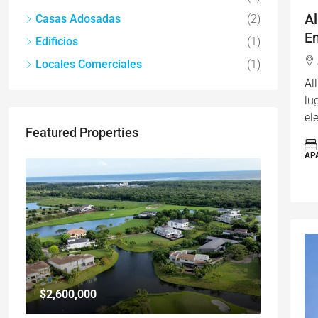
Al
Casas Adosadas
(2)
E
Edificios
(1)
Locales Comerciales
(1)
Al
lu
el
Featured Properties
AP
$2,600,000