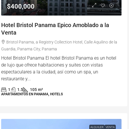
$400,000
Hotel Bristol Panama Epico Amoblado a la
Venta
Bristol Panama, a Registry Collection Hotel, Calle Aquilino de la
Guardia, Panama City, Panama
Hotel Bristol Panama El hotel Bristol Panama es un hotel
de lujo que ofrece habitaciones y suites con vistas
espectaculares a la ciudad, así como un spa, un
restaurante y...
1
1.5
105
m²
APARTAMENTOS EN PANAMA, HOTELS
ALQUILER
VENTA