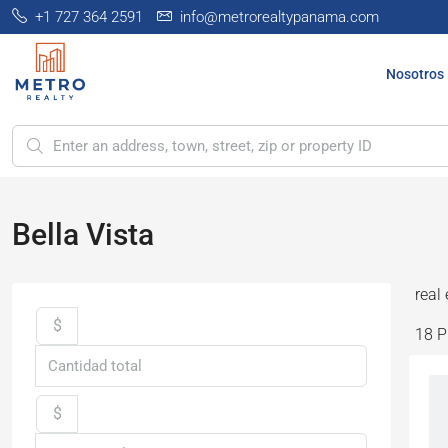
+1 727 364 2591
info@metrorealtypanama.com
Nosotros
Bella Vista
real
$
18 P
$