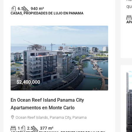
qu
6.5
940
m²
CASAS, PROPIEDADES DE LUJO EN PANAMA
AP
$2,400,000
En Ocean Reef Island Panama City
Apartamentos en Monte Carlo
Ocean Reef Islands, Panama City, Panama
1
2.5
377
m²