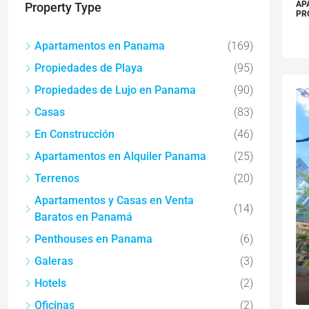
AP
Property Type
PR
Apartamentos en Panama
(169)
Propiedades de Playa
(95)
Propiedades de Lujo en Panama
(90)
Casas
(83)
En Construcción
(46)
Apartamentos en Alquiler Panama
(25)
Terrenos
(20)
Apartamentos y Casas en Venta
(14)
Baratos en Panamá
Penthouses en Panama
(6)
Galeras
(3)
Hotels
(2)
Oficinas
(2)