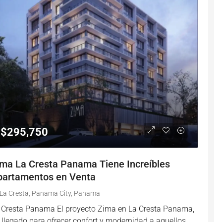
$295,750
ima La Cresta Panama Tiene Increíbles
partamentos en Venta
La Cresta, Panama City, Panama
 Cresta Panama El proyecto Zima en La Cresta Panama,
 llegado para ofrecer confort y modernidad a aquellos