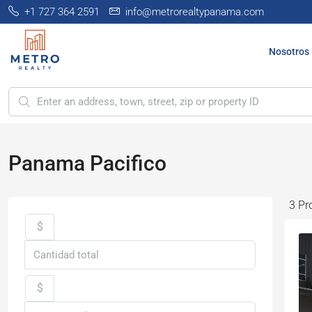
+1 727 364 2591
info@metrorealtypanama.com
Nosotros
Panama Pacifico
3 Pr
$
$