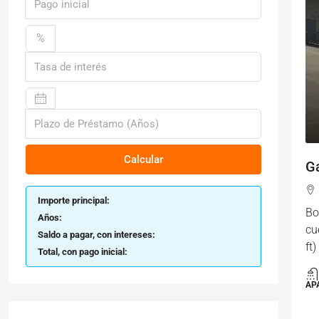
%
Calcular
G
Importe principal:
Bo
Años:
cu
Saldo a pagar, con intereses:
ft
Total, con pago inicial:
AP