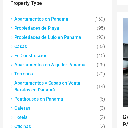
Property Type
Apartamentos en Panama
(169)
Propiedades de Playa
(95)
Propiedades de Lujo en Panama
(90)
Casas
(83)
En Construcción
(46)
Apartamentos en Alquiler Panama
(25)
Terrenos
(20)
Apartamentos y Casas en Venta
(14)
Baratos en Panamá
Penthouses en Panama
(6)
Galeras
(3)
G
Hotels
(2)
P
Oficinas
(2)